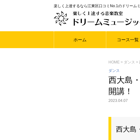
楽しく上達するなら江東区口コミNo.1のドリーム
ホーム
コース一覧
HOME
ダンス
ダンス
西大島・
開講！
2023.04.07
西大島